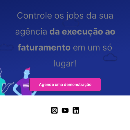
Controle os jobs da sua
agência
da execução ao
faturamento
em um só
lugar!
Agende uma demonstração