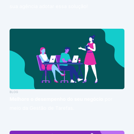
sua agência adotar essa solução!
BLOG
Melhore o desempenho do seu negócio
por
meio da Gestão de Tarefas.