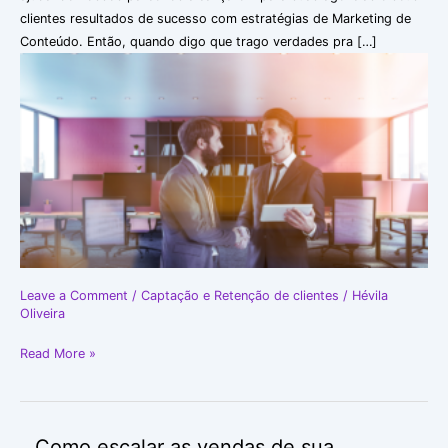
e
clientes resultados de sucesso com estratégias de Marketing de
conquistar
Conteúdo. Então, quando digo que trago verdades pra […]
clientes
Leave a Comment
/
Captação e Retenção de clientes
/
Hévila
Oliveira
Read More »
Como escalar as vendas de sua
Como