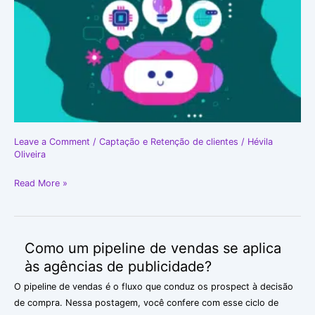
publicidade
Leave a Comment
/
Captação e Retenção de clientes
/
Hévila
Oliveira
Read More »
Como um pipeline de vendas se aplica
Como
um
às agências de publicidade?
pipeline
O pipeline de vendas é o fluxo que conduz os prospect à decisão
de
de compra. Nessa postagem, você confere com esse ciclo de
vendas