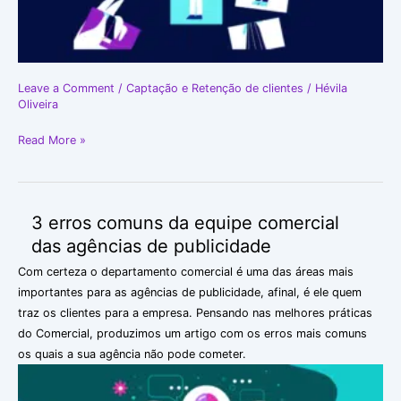
Leave a Comment
/
Captação e Retenção de clientes
/
Hévila
Oliveira
Read More »
3 erros comuns da equipe comercial
3
erros
das agências de publicidade
comuns
Com certeza o departamento comercial é uma das áreas mais
da
importantes para as agências de publicidade, afinal, é ele quem
equipe
traz os clientes para a empresa. Pensando nas melhores práticas
comercial
do Comercial, produzimos um artigo com os erros mais comuns
das
os quais a sua agência não pode cometer.
agências
de