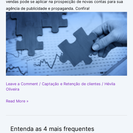
vendas pode se aplicar na prospecção de novas contas para sua
se
agência de publicidade e propaganda. Confira!
aplica
às
agências
de
publicidade?
Leave a Comment
/
Captação e Retenção de clientes
/
Hévila
Oliveira
Read More »
Entenda as 4 mais frequentes
Entenda