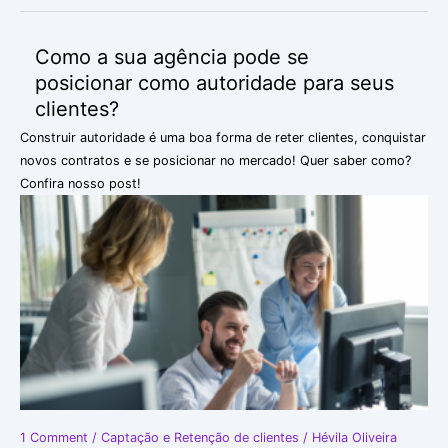
Como a sua agência pode se
Como
a
posicionar como autoridade para seus
sua
clientes?
agência
Construir autoridade é uma boa forma de reter clientes, conquistar
pode
novos contratos e se posicionar no mercado! Quer saber como?
se
Confira nosso post!
posicionar
como
autoridade
para
seus
clientes?
1 Comment
/
Captação e Retenção de clientes
/
Hévila Oliveira