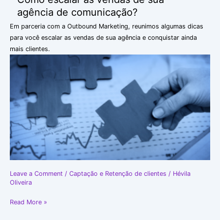
escalar
agência de comunicação?
as
Em parceria com a Outbound Marketing, reunimos algumas dicas
vendas
para você escalar as vendas de sua agência e conquistar ainda
de
mais clientes.
sua
agência
de
comunicação?
Leave a Comment
/
Captação e Retenção de clientes
/
Hévila
Oliveira
Read More »