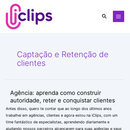
Skip
MAI
to
MEN
Search
content
Captação e Retenção de
clientes
Agência: aprenda como construir
Agência:
aprenda
autoridade, reter e conquistar clientes
como
Antes disso, quero te contar que ao longo dos últimos anos
construir
trabalhei em agências, clientes e agora estou na iClips, com um
autoridade,
time fantástico de especialistas, aprendendo diariamente e
reter
ajudando nossos parceiros alcançarem para suas agências e seus