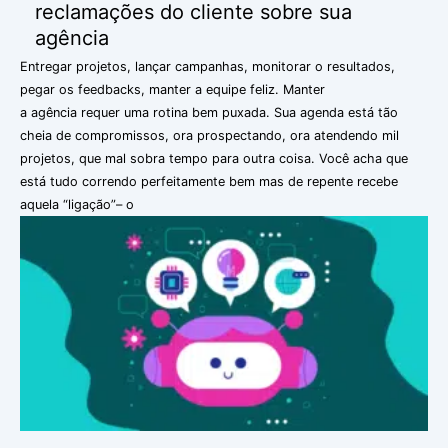
as
reclamações do cliente sobre sua
4
agência
mais
Entregar projetos, lançar campanhas, monitorar o resultados,
frequentes
pegar os feedbacks, manter a equipe feliz. Manter
reclamações
a agência requer uma rotina bem puxada. Sua agenda está tão
do
cheia de compromissos, ora prospectando, ora atendendo mil
cliente
projetos, que mal sobra tempo para outra coisa. Você acha que
sobre
está tudo correndo perfeitamente bem mas de repente recebe
sua
aquela “ligação”– o
agência