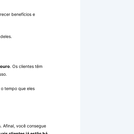
recer benefícios e
deles.
douro
. Os clientes têm
sso.
, o tempo que eles
s. Afinal, você consegue
is clientes já estão há