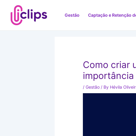
Skip
to
Gestão
Captação e Retenção de
content
Como criar u
importância
/
Gestão
/ By
Hévila Olivei