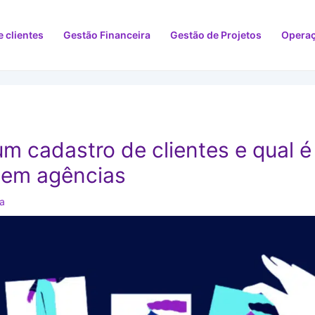
 clientes
Gestão Financeira
Gestão de Projetos
Operaç
m cadastro de clientes e qual é
 em agências
ra