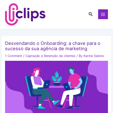
Skip
MAI
to
MEN
Search
content
Desvendando o Onboarding: a chave para o
sucesso da sua agência de marketing
1 Comment
/
Captação e Retenção de clientes
/ By
Karine Sabino