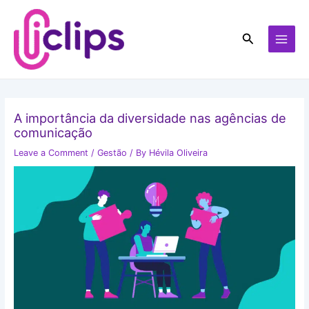
Skip
MAI
to
MEN
Search
content
A importância da diversidade nas agências de
comunicação
Leave a Comment
/
Gestão
/ By
Hévila Oliveira