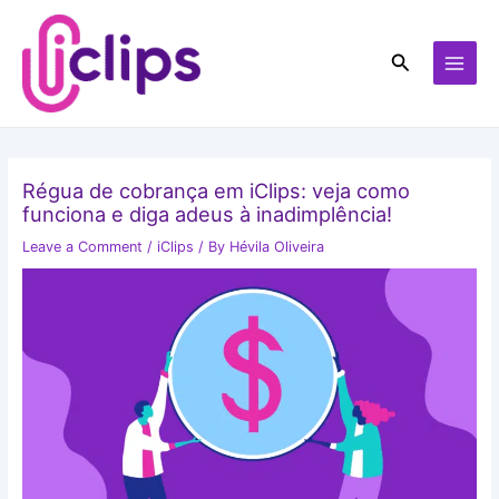
Skip
MAI
to
MEN
Search
content
Régua de cobrança em iClips: veja como
funciona e diga adeus à inadimplência!
Leave a Comment
/
iClips
/ By
Hévila Oliveira