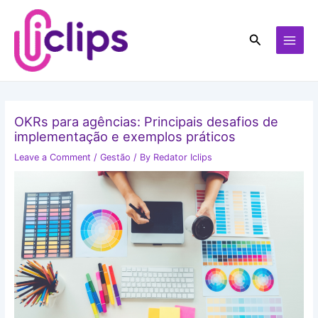
Skip
MAI
to
MEN
Search
content
OKRs para agências: Principais desafios de
implementação e exemplos práticos
Leave a Comment
/
Gestão
/ By
Redator Iclips