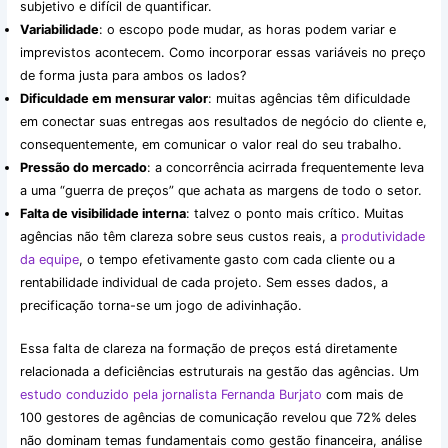
subjetivo e difícil de quantificar.​
Variabilidade
: o escopo pode mudar, as horas podem variar e
imprevistos acontecem. Como incorporar essas variáveis no preço
de forma justa para ambos os lados?​
Dificuldade em mensurar valor
: muitas agências têm dificuldade
em conectar suas entregas aos resultados de negócio do cliente e,
consequentemente, em comunicar o valor real do seu trabalho.​
Pressão do mercado
: a concorrência acirrada frequentemente leva
a uma “guerra de preços” que achata as margens de todo o setor.​
Falta de visibilidade interna
: talvez o ponto mais crítico. Muitas
agências não têm clareza sobre seus custos reais, a
produtividade
da equipe
, o tempo efetivamente gasto com cada cliente ou a
rentabilidade individual de cada projeto. Sem esses dados, a
precificação torna-se um jogo de adivinhação.​
Essa falta de clareza na formação de preços está diretamente
relacionada a deficiências estruturais na gestão das agências. Um
estudo conduzido pela jornalista Fernanda Burjato
com mais de
100 gestores de agências de comunicação revelou que 72% deles
não dominam temas fundamentais como gestão financeira, análise