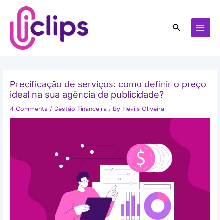
Skip
MAI
to
MEN
Search
content
Precificação de serviços: como definir o preço
ideal na sua agência de publicidade?
4 Comments
/
Gestão Financeira
/ By
Hévila Oliveira