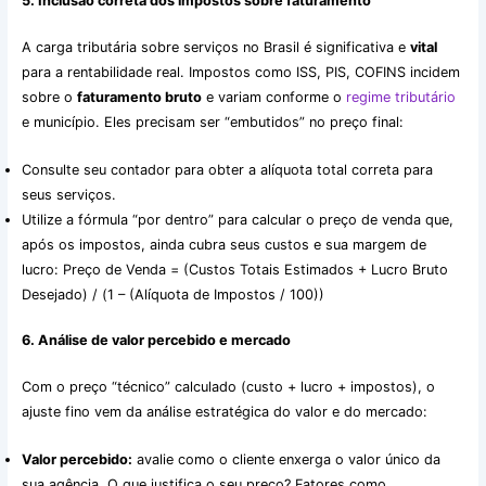
5. Inclusão correta dos impostos sobre faturamento
A carga tributária sobre serviços no Brasil é significativa e
vital
para a rentabilidade real. Impostos como ISS, PIS, COFINS incidem
sobre o
faturamento bruto
e variam conforme o
regime tributário
e município. Eles precisam ser “embutidos” no preço final:
Consulte seu contador para obter a alíquota total correta para
seus serviços.
Utilize a fórmula “por dentro” para calcular o preço de venda que,
após os impostos, ainda cubra seus custos e sua margem de
lucro: Preço de Venda = (Custos Totais Estimados + Lucro Bruto
Desejado) / (1 – (Alíquota de Impostos / 100))
6. Análise de valor percebido e mercado
Com o preço “técnico” calculado (custo + lucro + impostos), o
ajuste fino vem da análise estratégica do valor e do mercado:
Valor percebido:
avalie como o cliente enxerga o valor único da
sua agência. O que justifica o seu preço? Fatores como